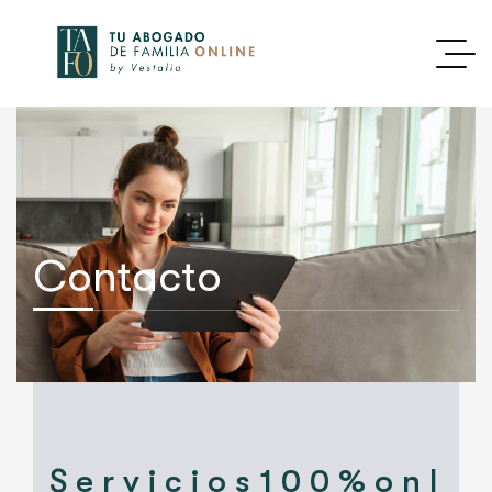
contenido
Contacto
S e r v i c i o s 1 0 0 % o n l