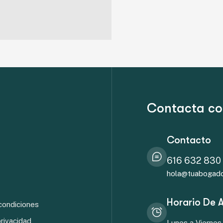
Contacta co
Contacto
616 632 830
hola@tuabogadod
Horario De 
condiciones
privacidad
Lunes a Viernes 