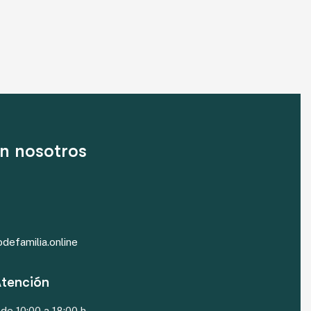
n nosotros
efamilia.online
Atención
de 10:00 a 18:00 h.